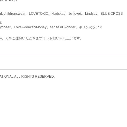
childrenswear、LOVETOXIC、kladskap、by loveit、Lindsay、BLUE CROSS
店
ycheer、Love&Peace&Money、sense of wonder、キリンのソフィ
が、何卒ご理解いただきますようお願い申し上げます。