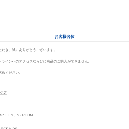
お客様各位
ただき、誠にありがとうございます。
ンラインへのアクセスならびに商品のご購入ができません。
求めください。
ング店
ain LIEN、b・ROOM
RGE KIDS