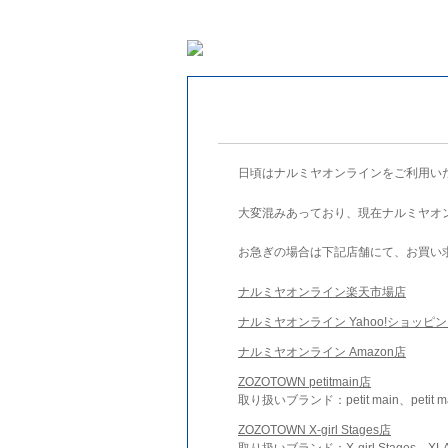
日頃はナルミヤオンラインをご利用い
大変混みあっており、現在ナルミヤオ
お急ぎの場合は下記店舗にて、お買い
ナルミヤオンライン楽天市場店
ナルミヤオンライン Yahoo!ショッピ
ナルミヤオンライン Amazon店
ZOZOTOWN petitmain店
取り扱いブランド：petit main、petit m
ZOZOTOWN X-girl Stages店
取り扱いブランド：X-girl Stages、XLA