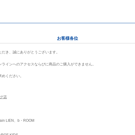
お客様各位
ただき、誠にありがとうございます。
ンラインへのアクセスならびに商品のご購入ができません。
求めください。
ング店
ain LIEN、b・ROOM
RGE KIDS