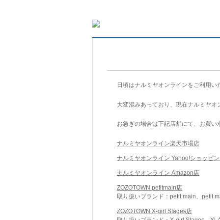
日頃はナルミヤオンラインをご利用い
大変混みあっており、現在ナルミヤオ
お急ぎの場合は下記店舗にて、お買い
ナルミヤオンライン楽天市場店
ナルミヤオンライン Yahoo!ショッピ
ナルミヤオンライン Amazon店
ZOZOTOWN petitmain店
取り扱いブランド：petit main、petit m
ZOZOTOWN X-girl Stages店
取り扱いブランド：X-girl Stages、XLA