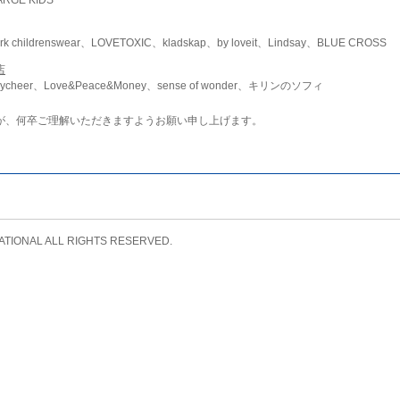
childrenswear、LOVETOXIC、kladskap、by loveit、Lindsay、BLUE CROSS
店
ycheer、Love&Peace&Money、sense of wonder、キリンのソフィ
が、何卒ご理解いただきますようお願い申し上げます。