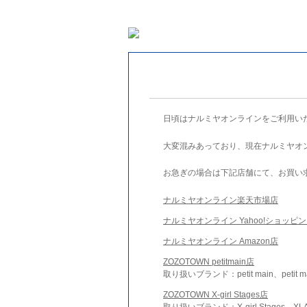
日頃はナルミヤオンラインをご利用い
大変混みあっており、現在ナルミヤオ
お急ぎの場合は下記店舗にて、お買い
ナルミヤオンライン楽天市場店
ナルミヤオンライン Yahoo!ショッピ
ナルミヤオンライン Amazon店
ZOZOTOWN petitmain店
取り扱いブランド：petit main、petit m
ZOZOTOWN X-girl Stages店
取り扱いブランド：X-girl Stages、XLA