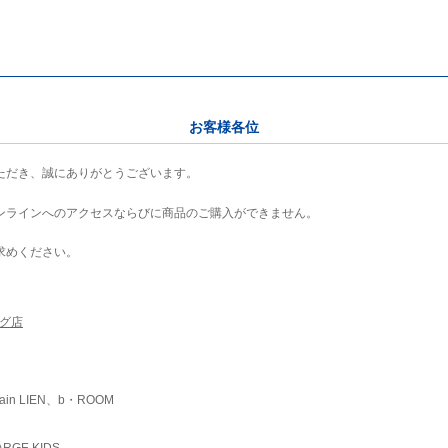
お客様各位
ただき、誠にありがとうございます。
ンラインへのアクセスならびに商品のご購入ができません。
求めください。
ング店
ain LIEN、b・ROOM
RGE KIDS