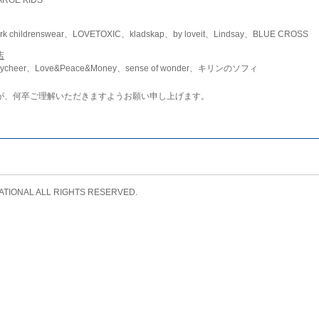
childrenswear、LOVETOXIC、kladskap、by loveit、Lindsay、BLUE CROSS
店
ycheer、Love&Peace&Money、sense of wonder、キリンのソフィ
が、何卒ご理解いただきますようお願い申し上げます。