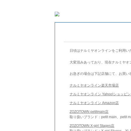
日頃はナルミヤオンラインをご利用い
大変混みあっており、現在ナルミヤオ
お急ぎの場合は下記店舗にて、お買い
ナルミヤオンライン楽天市場店
ナルミヤオンライン Yahoo!ショッピ
ナルミヤオンライン Amazon店
ZOZOTOWN petitmain店
取り扱いブランド：petit main、petit m
ZOZOTOWN X-girl Stages店
取り扱いブランド：X-girl Stages、XLA