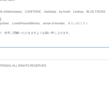
childrenswear、LOVETOXIC、kladskap、by loveit、Lindsay、BLUE CROSS
店
ycheer、Love&Peace&Money、sense of wonder、キリンのソフィ
が、何卒ご理解いただきますようお願い申し上げます。