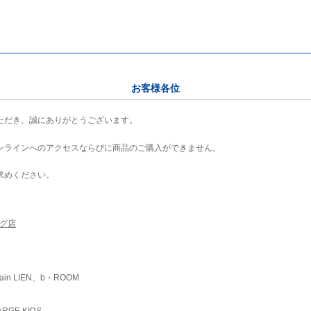
お客様各位
ただき、誠にありがとうございます。
ンラインへのアクセスならびに商品のご購入ができません。
求めください。
ング店
ain LIEN、b・ROOM
RGE KIDS