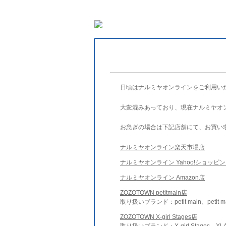
日頃はナルミヤオンラインをご利用い
大変混みあっており、現在ナルミヤオ
お急ぎの場合は下記店舗にて、お買い
ナルミヤオンライン楽天市場店
ナルミヤオンライン Yahoo!ショッピ
ナルミヤオンライン Amazon店
ZOZOTOWN petitmain店
取り扱いブランド：petit main、petit m
ZOZOTOWN X-girl Stages店
取り扱いブランド：X-girl Stages、XLA