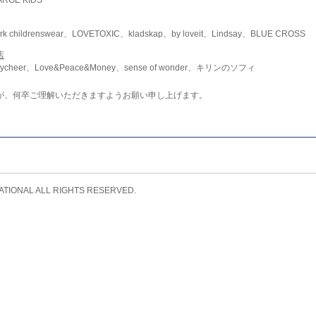
childrenswear、LOVETOXIC、kladskap、by loveit、Lindsay、BLUE CROSS
店
ycheer、Love&Peace&Money、sense of wonder、キリンのソフィ
が、何卒ご理解いただきますようお願い申し上げます。