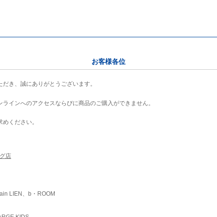
お客様各位
ただき、誠にありがとうございます。
ンラインへのアクセスならびに商品のご購入ができません。
求めください。
ング店
ain LIEN、b・ROOM
RGE KIDS