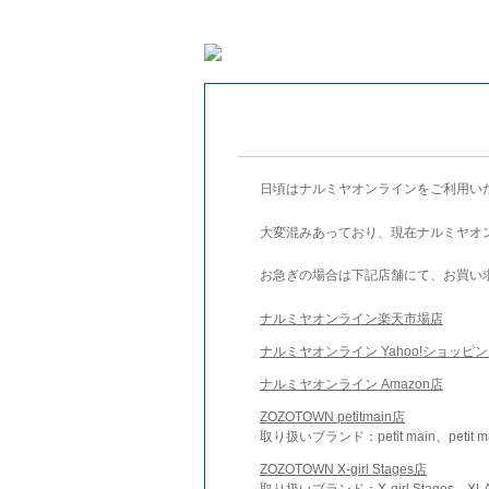
日頃はナルミヤオンラインをご利用い
大変混みあっており、現在ナルミヤオ
お急ぎの場合は下記店舗にて、お買い
ナルミヤオンライン楽天市場店
ナルミヤオンライン Yahoo!ショッピ
ナルミヤオンライン Amazon店
ZOZOTOWN petitmain店
取り扱いブランド：petit main、petit m
ZOZOTOWN X-girl Stages店
取り扱いブランド：X-girl Stages、XLA