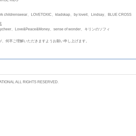
childrenswear、LOVETOXIC、kladskap、by loveit、Lindsay、BLUE CROSS
店
ycheer、Love&Peace&Money、sense of wonder、キリンのソフィ
が、何卒ご理解いただきますようお願い申し上げます。