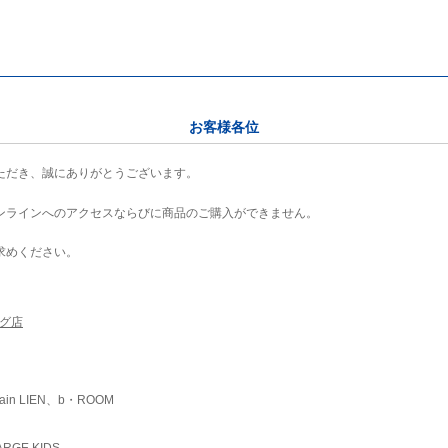
お客様各位
ただき、誠にありがとうございます。
ンラインへのアクセスならびに商品のご購入ができません。
求めください。
ング店
ain LIEN、b・ROOM
RGE KIDS