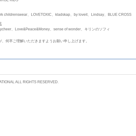
childrenswear、LOVETOXIC、kladskap、by loveit、Lindsay、BLUE CROSS
店
ycheer、Love&Peace&Money、sense of wonder、キリンのソフィ
が、何卒ご理解いただきますようお願い申し上げます。