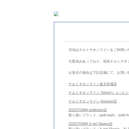
日頃はナルミヤオンラインをご利用い
大変混みあっており、現在ナルミヤオ
お急ぎの場合は下記店舗にて、お買い
ナルミヤオンライン楽天市場店
ナルミヤオンライン Yahoo!ショッピ
ナルミヤオンライン Amazon店
ZOZOTOWN petitmain店
取り扱いブランド：petit main、petit m
ZOZOTOWN X-girl Stages店
取り扱いブランド：X-girl Stages、XLA