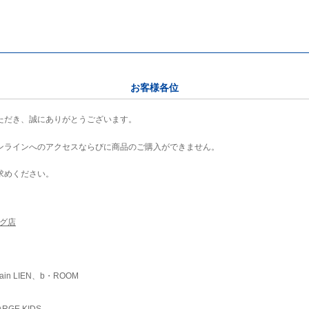
お客様各位
ただき、誠にありがとうございます。
ンラインへのアクセスならびに商品のご購入ができません。
求めください。
ング店
ain LIEN、b・ROOM
RGE KIDS