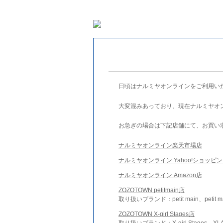
日頃はナルミヤオンラインをご利用い
大変混みあっており、現在ナルミヤオ
お急ぎの場合は下記店舗にて、お買い
ナルミヤオンライン楽天市場店
ナルミヤオンライン Yahoo!ショッピ
ナルミヤオンライン Amazon店
ZOZOTOWN petitmain店
取り扱いブランド：petit main、petit m
ZOZOTOWN X-girl Stages店
取り扱いブランド：X-girl Stages、XLA