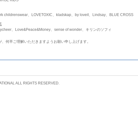
childrenswear、LOVETOXIC、kladskap、by loveit、Lindsay、BLUE CROSS
店
ycheer、Love&Peace&Money、sense of wonder、キリンのソフィ
が、何卒ご理解いただきますようお願い申し上げます。