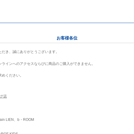
お客様各位
ただき、誠にありがとうございます。
ンラインへのアクセスならびに商品のご購入ができません。
求めください。
ング店
ain LIEN、b・ROOM
RGE KIDS