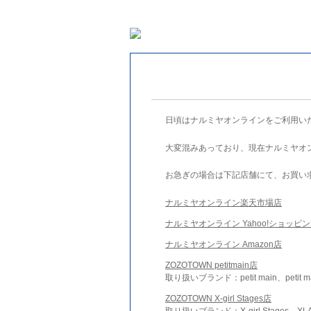
日頃はナルミヤオンラインをご利用い
大変混みあっており、現在ナルミヤオ
お急ぎの場合は下記店舗にて、お買い
ナルミヤオンライン楽天市場店
ナルミヤオンライン Yahoo!ショッピ
ナルミヤオンライン Amazon店
ZOZOTOWN petitmain店
取り扱いブランド：petit main、petit m
ZOZOTOWN X-girl Stages店
取り扱いブランド：X-girl Stages、XLA