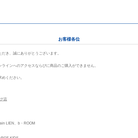
お客様各位
ただき、誠にありがとうございます。
ンラインへのアクセスならびに商品のご購入ができません。
求めください。
ング店
ain LIEN、b・ROOM
RGE KIDS