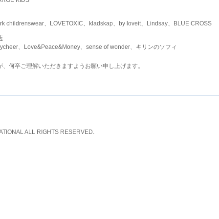
childrenswear、LOVETOXIC、kladskap、by loveit、Lindsay、BLUE CROSS
店
ycheer、Love&Peace&Money、sense of wonder、キリンのソフィ
が、何卒ご理解いただきますようお願い申し上げます。