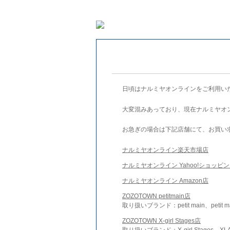
日頃はナルミヤオンラインをご利用い
大変混みあっており、現在ナルミヤオ
お急ぎの場合は下記店舗にて、お買い
ナルミヤオンライン楽天市場店
ナルミヤオンライン Yahoo!ショッピ
ナルミヤオンライン Amazon店
ZOZOTOWN petitmain店
取り扱いブランド：petit main、petit m
ZOZOTOWN X-girl Stages店
取り扱いブランド：X-girl Stages、XLA