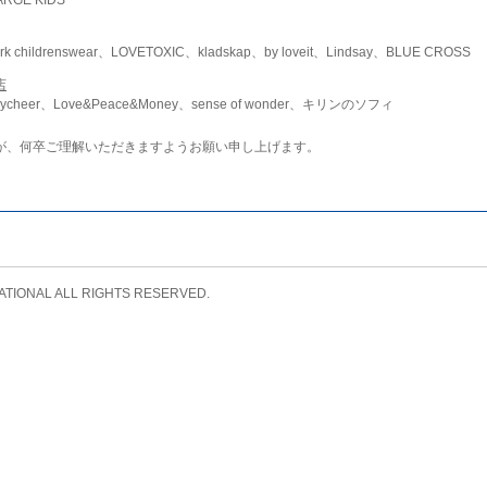
childrenswear、LOVETOXIC、kladskap、by loveit、Lindsay、BLUE CROSS
店
ycheer、Love&Peace&Money、sense of wonder、キリンのソフィ
が、何卒ご理解いただきますようお願い申し上げます。