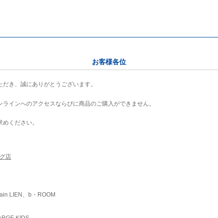
お客様各位
ただき、誠にありがとうございます。
ンラインへのアクセスならびに商品のご購入ができません。
求めください。
ング店
ain LIEN、b・ROOM
RGE KIDS