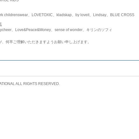
childrenswear、LOVETOXIC、kladskap、by loveit、Lindsay、BLUE CROSS
店
ycheer、Love&Peace&Money、sense of wonder、キリンのソフィ
が、何卒ご理解いただきますようお願い申し上げます。