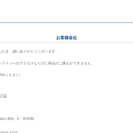
お客様各位
ただき、誠にありがとうございます。
ンラインへのアクセスならびに商品のご購入ができません。
求めください。
ング店
ain LIEN、b・ROOM
RGE KIDS