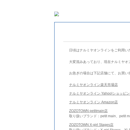
日頃はナルミヤオンラインをご利用い
大変混みあっており、現在ナルミヤオ
お急ぎの場合は下記店舗にて、お買い
ナルミヤオンライン楽天市場店
ナルミヤオンライン Yahoo!ショッピ
ナルミヤオンライン Amazon店
ZOZOTOWN petitmain店
取り扱いブランド：petit main、petit m
ZOZOTOWN X-girl Stages店
取り扱いブランド：X-girl Stages、XLA