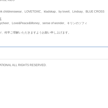
childrenswear、LOVETOXIC、kladskap、by loveit、Lindsay、BLUE CROSS
店
ycheer、Love&Peace&Money、sense of wonder、キリンのソフィ
が、何卒ご理解いただきますようお願い申し上げます。