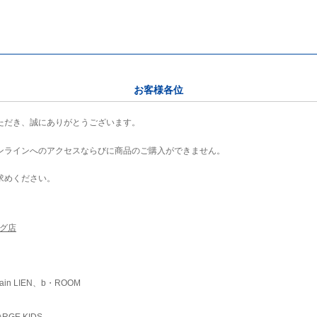
お客様各位
ただき、誠にありがとうございます。
ンラインへのアクセスならびに商品のご購入ができません。
求めください。
ング店
ain LIEN、b・ROOM
RGE KIDS