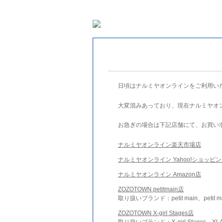
日頃はナルミヤオンラインをご利用い
大変混みあっており、現在ナルミヤオ
お急ぎの場合は下記店舗にて、お買い
ナルミヤオンライン楽天市場店
ナルミヤオンライン Yahoo!ショッピ
ナルミヤオンライン Amazon店
ZOZOTOWN petitmain店
取り扱いブランド：petit main、petit m
ZOZOTOWN X-girl Stages店
取り扱いブランド：X-girl Stages、XLA