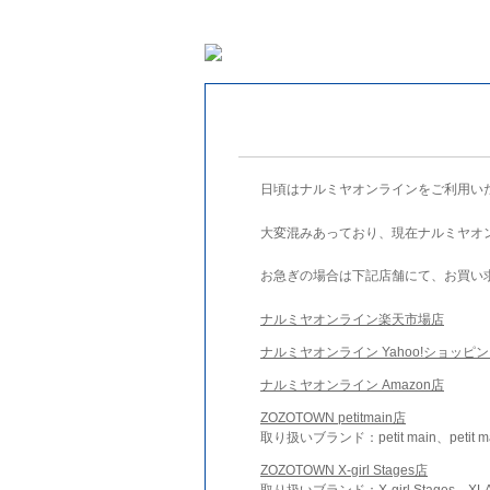
日頃はナルミヤオンラインをご利用い
大変混みあっており、現在ナルミヤオ
お急ぎの場合は下記店舗にて、お買い
ナルミヤオンライン楽天市場店
ナルミヤオンライン Yahoo!ショッピ
ナルミヤオンライン Amazon店
ZOZOTOWN petitmain店
取り扱いブランド：petit main、petit m
ZOZOTOWN X-girl Stages店
取り扱いブランド：X-girl Stages、XLA