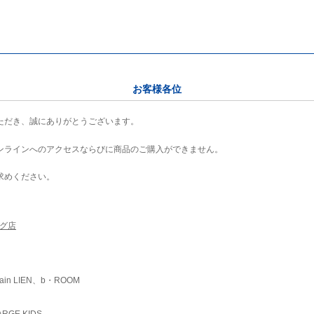
お客様各位
ただき、誠にありがとうございます。
ンラインへのアクセスならびに商品のご購入ができません。
求めください。
ング店
ain LIEN、b・ROOM
RGE KIDS