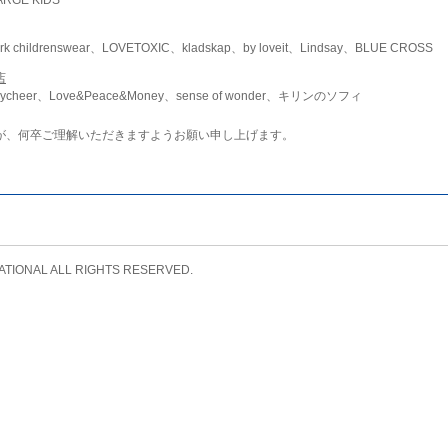
childrenswear、LOVETOXIC、kladskap、by loveit、Lindsay、BLUE CROSS
店
ycheer、Love&Peace&Money、sense of wonder、キリンのソフィ
が、何卒ご理解いただきますようお願い申し上げます。