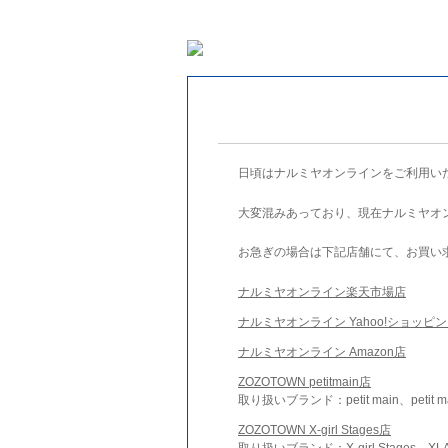
日頃はナルミヤオンラインをご利用い
大変混みあっており、現在ナルミヤオ
お急ぎの場合は下記店舗にて、お買い
ナルミヤオンライン楽天市場店
ナルミヤオンライン Yahoo!ショッピ
ナルミヤオンライン Amazon店
ZOZOTOWN petitmain店
取り扱いブランド：petit main、petit m
ZOZOTOWN X-girl Stages店
取り扱いブランド：X-girl Stages、XLA