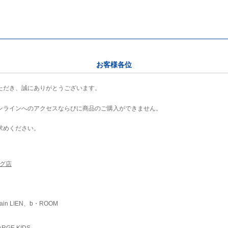
お客様各位
ただき、誠にありがとうございます。
ンラインへのアクセスならびに商品のご購入ができません。
求めください。
ング店
ain LIEN、b・ROOM
RGE KIDS