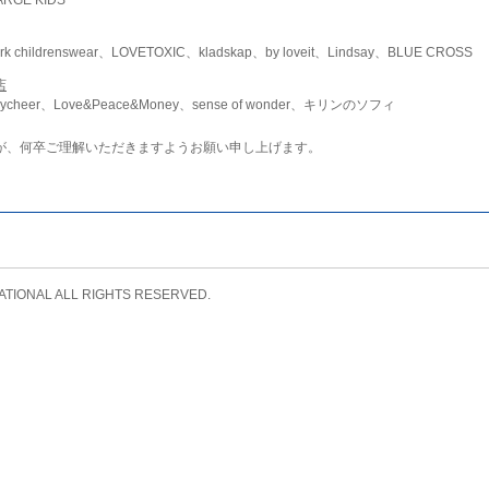
childrenswear、LOVETOXIC、kladskap、by loveit、Lindsay、BLUE CROSS
店
ycheer、Love&Peace&Money、sense of wonder、キリンのソフィ
が、何卒ご理解いただきますようお願い申し上げます。