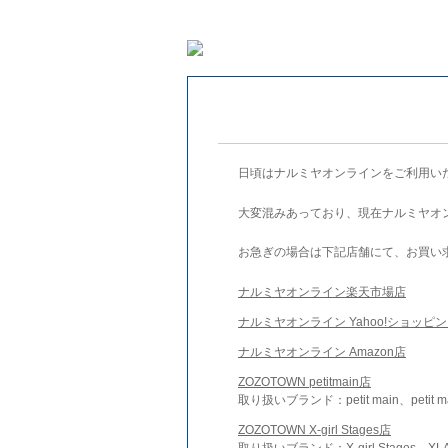
日頃はナルミヤオンラインをご利用い
大変混みあっており、現在ナルミヤオ
お急ぎの場合は下記店舗にて、お買い
ナルミヤオンライン楽天市場店
ナルミヤオンライン Yahoo!ショッピ
ナルミヤオンライン Amazon店
ZOZOTOWN petitmain店
取り扱いブランド：petit main、petit m
ZOZOTOWN X-girl Stages店
取り扱いブランド：X-girl Stages、XLA