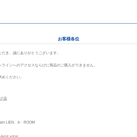
お客様各位
ただき、誠にありがとうございます。
ンラインへのアクセスならびに商品のご購入ができません。
求めください。
ング店
ain LIEN、b・ROOM
RGE KIDS