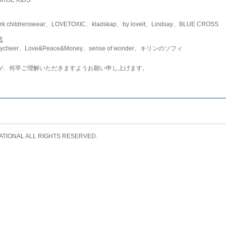
childrenswear、LOVETOXIC、kladskap、by loveit、Lindsay、BLUE CROSS
店
ycheer、Love&Peace&Money、sense of wonder、キリンのソフィ
が、何卒ご理解いただきますようお願い申し上げます。