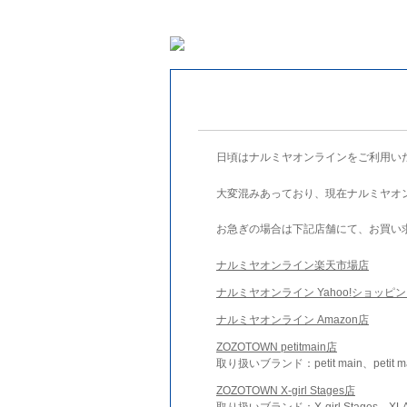
日頃はナルミヤオンラインをご利用い
大変混みあっており、現在ナルミヤオ
お急ぎの場合は下記店舗にて、お買い
ナルミヤオンライン楽天市場店
ナルミヤオンライン Yahoo!ショッピ
ナルミヤオンライン Amazon店
ZOZOTOWN petitmain店
取り扱いブランド：petit main、petit m
ZOZOTOWN X-girl Stages店
取り扱いブランド：X-girl Stages、XLA