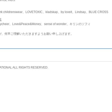
childrenswear、LOVETOXIC、kladskap、by loveit、Lindsay、BLUE CROSS
店
ycheer、Love&Peace&Money、sense of wonder、キリンのソフィ
が、何卒ご理解いただきますようお願い申し上げます。