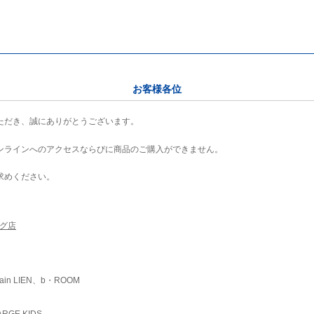
お客様各位
ただき、誠にありがとうございます。
ンラインへのアクセスならびに商品のご購入ができません。
求めください。
ング店
ain LIEN、b・ROOM
RGE KIDS