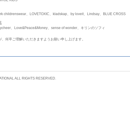
childrenswear、LOVETOXIC、kladskap、by loveit、Lindsay、BLUE CROSS
店
ycheer、Love&Peace&Money、sense of wonder、キリンのソフィ
が、何卒ご理解いただきますようお願い申し上げます。