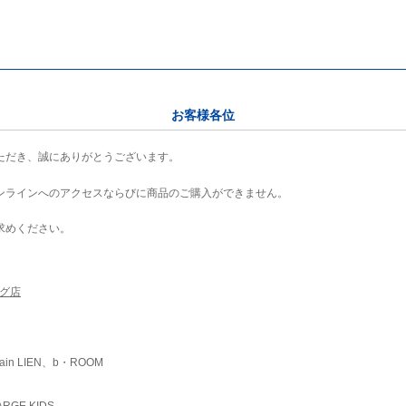
お客様各位
ただき、誠にありがとうございます。
ンラインへのアクセスならびに商品のご購入ができません。
求めください。
ング店
ain LIEN、b・ROOM
RGE KIDS