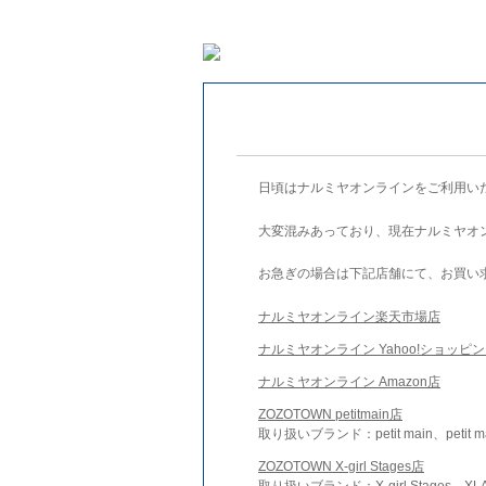
日頃はナルミヤオンラインをご利用い
大変混みあっており、現在ナルミヤオ
お急ぎの場合は下記店舗にて、お買い
ナルミヤオンライン楽天市場店
ナルミヤオンライン Yahoo!ショッピ
ナルミヤオンライン Amazon店
ZOZOTOWN petitmain店
取り扱いブランド：petit main、petit m
ZOZOTOWN X-girl Stages店
取り扱いブランド：X-girl Stages、XLA