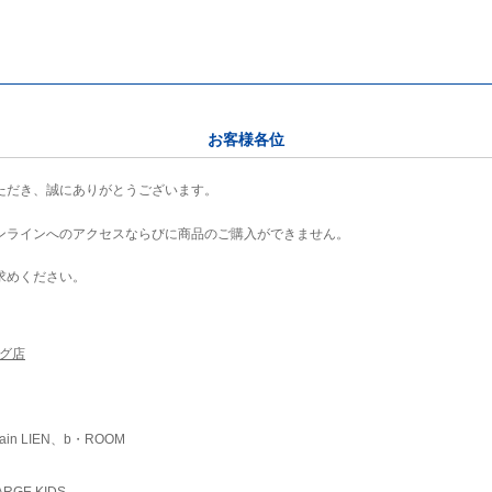
お客様各位
ただき、誠にありがとうございます。
ンラインへのアクセスならびに商品のご購入ができません。
求めください。
ング店
ain LIEN、b・ROOM
RGE KIDS