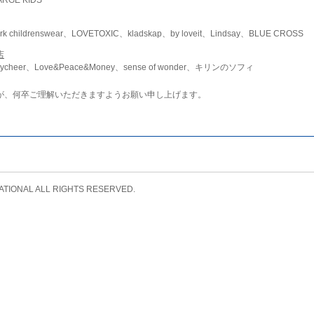
childrenswear、LOVETOXIC、kladskap、by loveit、Lindsay、BLUE CROSS
店
ycheer、Love&Peace&Money、sense of wonder、キリンのソフィ
が、何卒ご理解いただきますようお願い申し上げます。