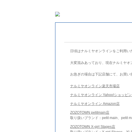
日頃はナルミヤオンラインをご利用い
大変混みあっており、現在ナルミヤオ
お急ぎの場合は下記店舗にて、お買い
ナルミヤオンライン楽天市場店
ナルミヤオンライン Yahoo!ショッピ
ナルミヤオンライン Amazon店
ZOZOTOWN petitmain店
取り扱いブランド：petit main、petit m
ZOZOTOWN X-girl Stages店
取り扱いブランド：X-girl Stages、XLA