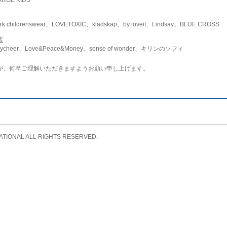
childrenswear、LOVETOXIC、kladskap、by loveit、Lindsay、BLUE CROSS
店
ycheer、Love&Peace&Money、sense of wonder、キリンのソフィ
が、何卒ご理解いただきますようお願い申し上げます。