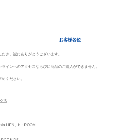
お客様各位
ただき、誠にありがとうございます。
ンラインへのアクセスならびに商品のご購入ができません。
求めください。
ング店
ain LIEN、b・ROOM
RGE KIDS