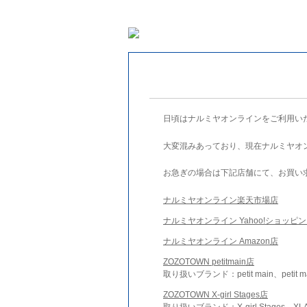
日頃はナルミヤオンラインをご利用い
大変混みあっており、現在ナルミヤオ
お急ぎの場合は下記店舗にて、お買い
ナルミヤオンライン楽天市場店
ナルミヤオンライン Yahoo!ショッピ
ナルミヤオンライン Amazon店
ZOZOTOWN petitmain店
取り扱いブランド：petit main、petit m
ZOZOTOWN X-girl Stages店
取り扱いブランド：X-girl Stages、XLA