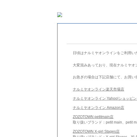
日頃はナルミヤオンラインをご利用い
大変混みあっており、現在ナルミヤオ
お急ぎの場合は下記店舗にて、お買い
ナルミヤオンライン楽天市場店
ナルミヤオンライン Yahoo!ショッピ
ナルミヤオンライン Amazon店
ZOZOTOWN petitmain店
取り扱いブランド：petit main、petit m
ZOZOTOWN X-girl Stages店
取り扱いブランド：X-girl Stages、XLA