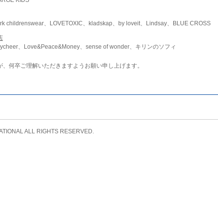
childrenswear、LOVETOXIC、kladskap、by loveit、Lindsay、BLUE CROSS
店
ycheer、Love&Peace&Money、sense of wonder、キリンのソフィ
が、何卒ご理解いただきますようお願い申し上げます。