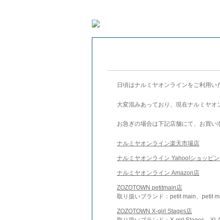
日頃はナルミヤオンラインをご利用い
大変混みあっており、現在ナルミヤオ
お急ぎの場合は下記店舗にて、お買い
ナルミヤオンライン楽天市場店
ナルミヤオンライン Yahoo!ショッピ
ナルミヤオンライン Amazon店
ZOZOTOWN petitmain店
取り扱いブランド：petit main、petit m
ZOZOTOWN X-girl Stages店
取り扱いブランド：X-girl Stages、XLA