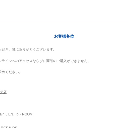
お客様各位
ただき、誠にありがとうございます。
ンラインへのアクセスならびに商品のご購入ができません。
求めください。
ング店
ain LIEN、b・ROOM
RGE KIDS