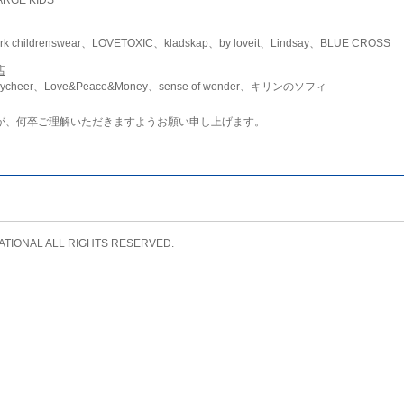
childrenswear、LOVETOXIC、kladskap、by loveit、Lindsay、BLUE CROSS
店
ycheer、Love&Peace&Money、sense of wonder、キリンのソフィ
が、何卒ご理解いただきますようお願い申し上げます。