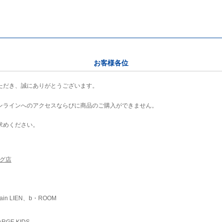
お客様各位
ただき、誠にありがとうございます。
ンラインへのアクセスならびに商品のご購入ができません。
求めください。
ング店
ain LIEN、b・ROOM
RGE KIDS