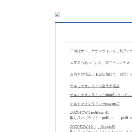
日頃はナルミヤオンラインをご利用い
大変混みあっており、現在ナルミヤオ
お急ぎの場合は下記店舗にて、お買い
ナルミヤオンライン楽天市場店
ナルミヤオンライン Yahoo!ショッピ
ナルミヤオンライン Amazon店
ZOZOTOWN petitmain店
取り扱いブランド：petit main、petit m
ZOZOTOWN X-girl Stages店
取り扱いブランド：X-girl Stages、XLA