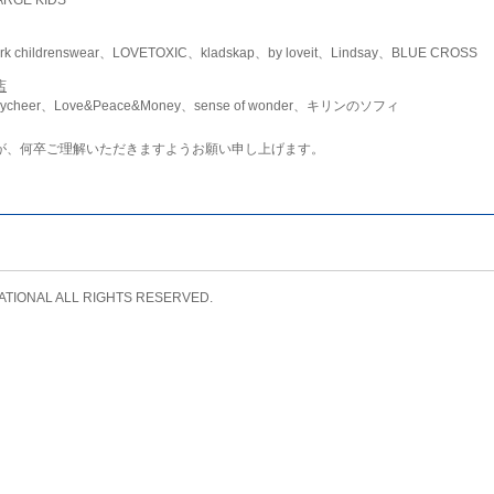
childrenswear、LOVETOXIC、kladskap、by loveit、Lindsay、BLUE CROSS
店
ycheer、Love&Peace&Money、sense of wonder、キリンのソフィ
が、何卒ご理解いただきますようお願い申し上げます。