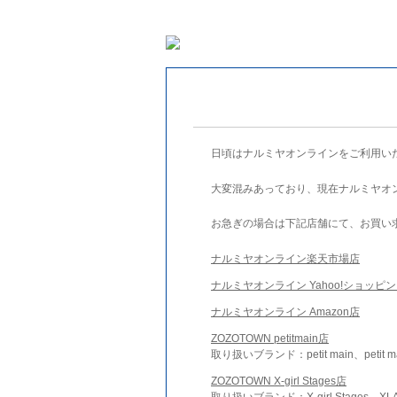
日頃はナルミヤオンラインをご利用い
大変混みあっており、現在ナルミヤオ
お急ぎの場合は下記店舗にて、お買い
ナルミヤオンライン楽天市場店
ナルミヤオンライン Yahoo!ショッピ
ナルミヤオンライン Amazon店
ZOZOTOWN petitmain店
取り扱いブランド：petit main、petit m
ZOZOTOWN X-girl Stages店
取り扱いブランド：X-girl Stages、XLA