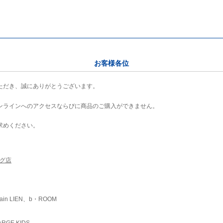
お客様各位
ただき、誠にありがとうございます。
ンラインへのアクセスならびに商品のご購入ができません。
求めください。
ング店
ain LIEN、b・ROOM
RGE KIDS