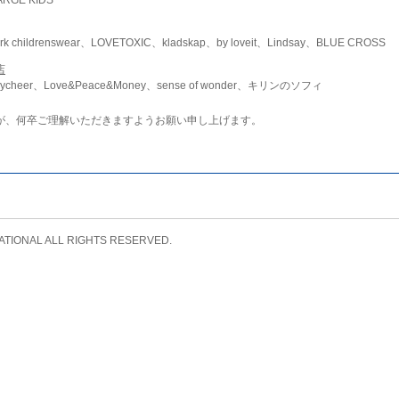
childrenswear、LOVETOXIC、kladskap、by loveit、Lindsay、BLUE CROSS
店
ycheer、Love&Peace&Money、sense of wonder、キリンのソフィ
が、何卒ご理解いただきますようお願い申し上げます。