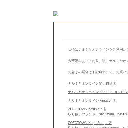
日頃はナルミヤオンラインをご利用い
大変混みあっており、現在ナルミヤオ
お急ぎの場合は下記店舗にて、お買い
ナルミヤオンライン楽天市場店
ナルミヤオンライン Yahoo!ショッピ
ナルミヤオンライン Amazon店
ZOZOTOWN petitmain店
取り扱いブランド：petit main、petit m
ZOZOTOWN X-girl Stages店
取り扱いブランド：X-girl Stages、XLA