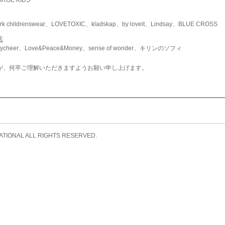
childrenswear、LOVETOXIC、kladskap、by loveit、Lindsay、BLUE CROSS
店
ycheer、Love&Peace&Money、sense of wonder、キリンのソフィ
が、何卒ご理解いただきますようお願い申し上げます。