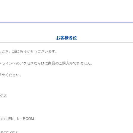
お客様各位
ただき、誠にありがとうございます。
ンラインへのアクセスならびに商品のご購入ができません。
求めください。
ング店
ain LIEN、b・ROOM
RGE KIDS