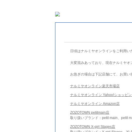
日頃はナルミヤオンラインをご利用い
大変混みあっており、現在ナルミヤオ
お急ぎの場合は下記店舗にて、お買い
ナルミヤオンライン楽天市場店
ナルミヤオンライン Yahoo!ショッピ
ナルミヤオンライン Amazon店
ZOZOTOWN petitmain店
取り扱いブランド：petit main、petit m
ZOZOTOWN X-girl Stages店
取り扱いブランド：X-girl Stages、XLA