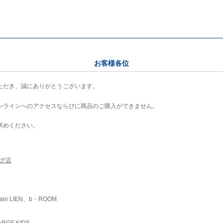
お客様各位
ただき、誠にありがとうございます。
ンラインへのアクセスならびに商品のご購入ができません。
求めください。
ング店
ain LIEN、b・ROOM
RGE KIDS