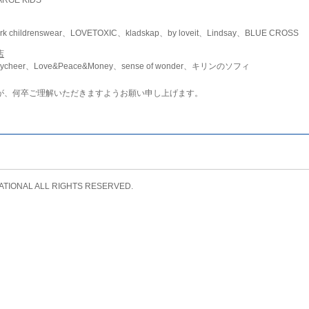
childrenswear、LOVETOXIC、kladskap、by loveit、Lindsay、BLUE CROSS
店
ycheer、Love&Peace&Money、sense of wonder、キリンのソフィ
が、何卒ご理解いただきますようお願い申し上げます。