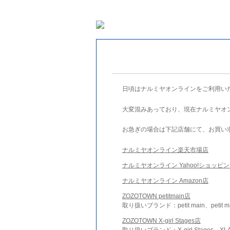
日頃はナルミヤオンラインをご利用い
大変混みあっており、現在ナルミヤオ
お急ぎの場合は下記店舗にて、お買い
ナルミヤオンライン楽天市場店
ナルミヤオンライン Yahoo!ショッピ
ナルミヤオンライン Amazon店
ZOZOTOWN petitmain店
取り扱いブランド：petit main、petit m
ZOZOTOWN X-girl Stages店
取り扱いブランド：X-girl Stages、XLA