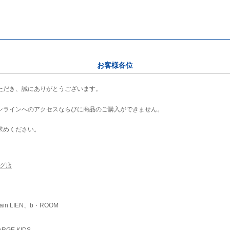
お客様各位
ただき、誠にありがとうございます。
ンラインへのアクセスならびに商品のご購入ができません。
求めください。
ング店
ain LIEN、b・ROOM
RGE KIDS