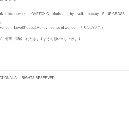
childrenswear、LOVETOXIC、kladskap、by loveit、Lindsay、BLUE CROSS
店
ycheer、Love&Peace&Money、sense of wonder、キリンのソフィ
が、何卒ご理解いただきますようお願い申し上げます。