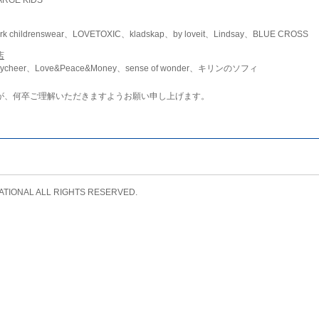
childrenswear、LOVETOXIC、kladskap、by loveit、Lindsay、BLUE CROSS
店
ycheer、Love&Peace&Money、sense of wonder、キリンのソフィ
が、何卒ご理解いただきますようお願い申し上げます。