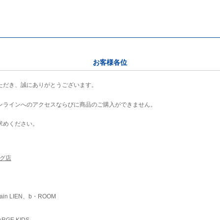
お客様各位
ただき、誠にありがとうございます。
ンラインへのアクセスならびに商品のご購入ができません。
求めください。
ング店
ain LIEN、b・ROOM
RGE KIDS