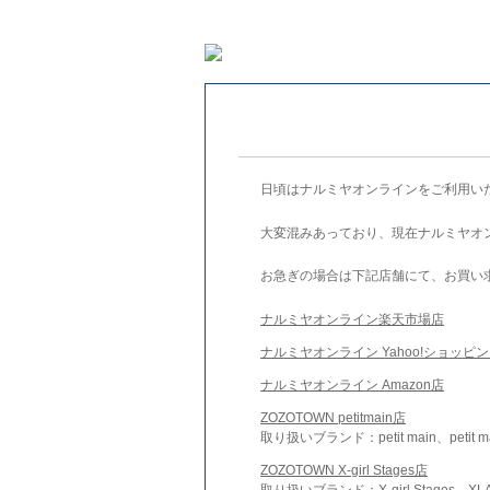
日頃はナルミヤオンラインをご利用い
大変混みあっており、現在ナルミヤオ
お急ぎの場合は下記店舗にて、お買い
ナルミヤオンライン楽天市場店
ナルミヤオンライン Yahoo!ショッピ
ナルミヤオンライン Amazon店
ZOZOTOWN petitmain店
取り扱いブランド：petit main、petit m
ZOZOTOWN X-girl Stages店
取り扱いブランド：X-girl Stages、XLA