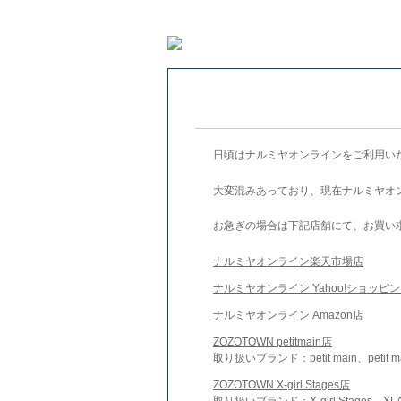
日頃はナルミヤオンラインをご利用い
大変混みあっており、現在ナルミヤオ
お急ぎの場合は下記店舗にて、お買い
ナルミヤオンライン楽天市場店
ナルミヤオンライン Yahoo!ショッピ
ナルミヤオンライン Amazon店
ZOZOTOWN petitmain店
取り扱いブランド：petit main、petit m
ZOZOTOWN X-girl Stages店
取り扱いブランド：X-girl Stages、XLA