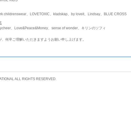
childrenswear、LOVETOXIC、kladskap、by loveit、Lindsay、BLUE CROSS
店
ycheer、Love&Peace&Money、sense of wonder、キリンのソフィ
が、何卒ご理解いただきますようお願い申し上げます。