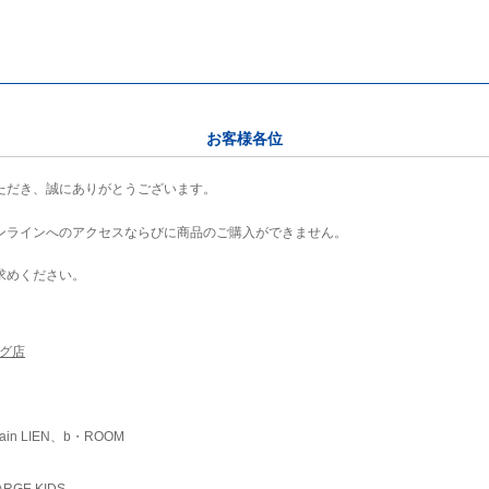
お客様各位
ただき、誠にありがとうございます。
ンラインへのアクセスならびに商品のご購入ができません。
求めください。
ング店
ain LIEN、b・ROOM
RGE KIDS