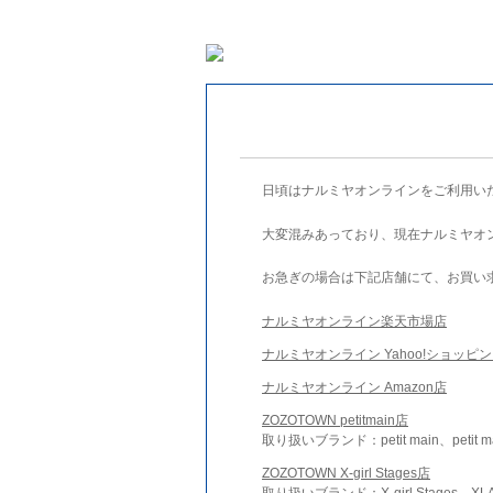
日頃はナルミヤオンラインをご利用い
大変混みあっており、現在ナルミヤオ
お急ぎの場合は下記店舗にて、お買い
ナルミヤオンライン楽天市場店
ナルミヤオンライン Yahoo!ショッピ
ナルミヤオンライン Amazon店
ZOZOTOWN petitmain店
取り扱いブランド：petit main、petit m
ZOZOTOWN X-girl Stages店
取り扱いブランド：X-girl Stages、XLA