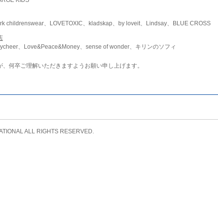
childrenswear、LOVETOXIC、kladskap、by loveit、Lindsay、BLUE CROSS
店
ycheer、Love&Peace&Money、sense of wonder、キリンのソフィ
が、何卒ご理解いただきますようお願い申し上げます。