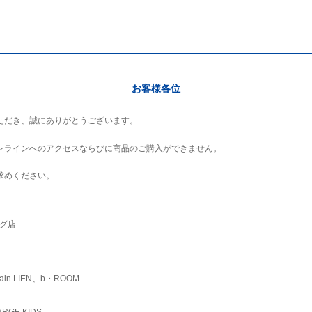
お客様各位
ただき、誠にありがとうございます。
ンラインへのアクセスならびに商品のご購入ができません。
求めください。
ング店
ain LIEN、b・ROOM
RGE KIDS