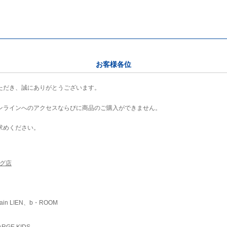
お客様各位
ただき、誠にありがとうございます。
ンラインへのアクセスならびに商品のご購入ができません。
求めください。
ング店
ain LIEN、b・ROOM
RGE KIDS