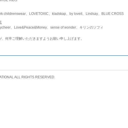
childrenswear、LOVETOXIC、kladskap、by loveit、Lindsay、BLUE CROSS
店
ycheer、Love&Peace&Money、sense of wonder、キリンのソフィ
が、何卒ご理解いただきますようお願い申し上げます。