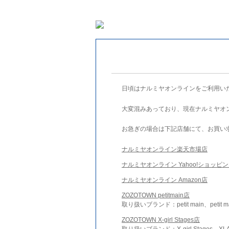
日頃はナルミヤオンラインをご利用い
大変混みあっており、現在ナルミヤオ
お急ぎの場合は下記店舗にて、お買い
ナルミヤオンライン楽天市場店
ナルミヤオンライン Yahoo!ショッピ
ナルミヤオンライン Amazon店
ZOZOTOWN petitmain店
取り扱いブランド：petit main、petit m
ZOZOTOWN X-girl Stages店
取り扱いブランド：X-girl Stages、XLA