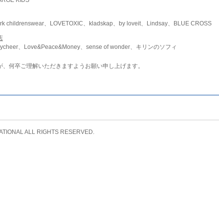
childrenswear、LOVETOXIC、kladskap、by loveit、Lindsay、BLUE CROSS
店
ycheer、Love&Peace&Money、sense of wonder、キリンのソフィ
が、何卒ご理解いただきますようお願い申し上げます。