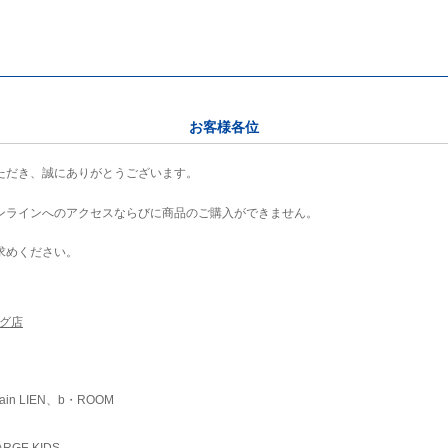
お客様各位
ただき、誠にありがとうございます。
ンラインへのアクセスならびに商品のご購入ができません。
求めください。
ング店
ain LIEN、b・ROOM
RGE KIDS