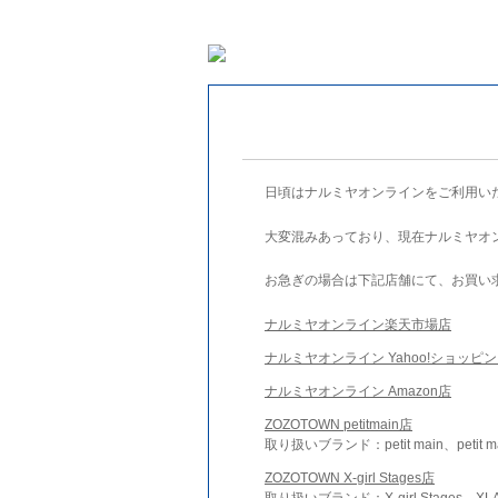
日頃はナルミヤオンラインをご利用い
大変混みあっており、現在ナルミヤオ
お急ぎの場合は下記店舗にて、お買い
ナルミヤオンライン楽天市場店
ナルミヤオンライン Yahoo!ショッピ
ナルミヤオンライン Amazon店
ZOZOTOWN petitmain店
取り扱いブランド：petit main、petit m
ZOZOTOWN X-girl Stages店
取り扱いブランド：X-girl Stages、XLA