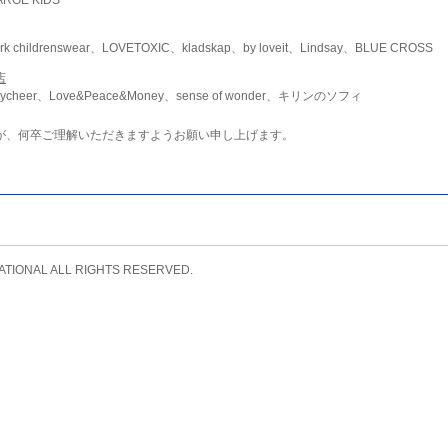
childrenswear、LOVETOXIC、kladskap、by loveit、Lindsay、BLUE CROSS
店
ycheer、Love&Peace&Money、sense of wonder、キリンのソフィ
が、何卒ご理解いただきますようお願い申し上げます。