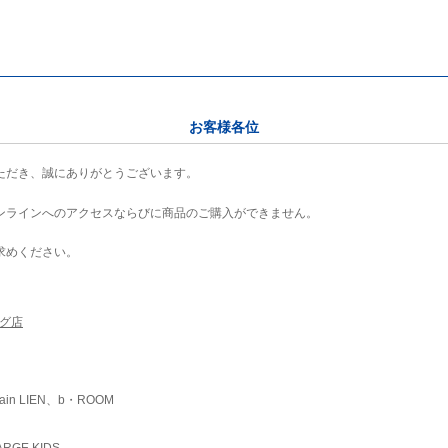
お客様各位
ただき、誠にありがとうございます。
ンラインへのアクセスならびに商品のご購入ができません。
求めください。
ング店
ain LIEN、b・ROOM
RGE KIDS