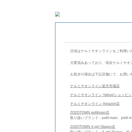
日頃はナルミヤオンラインをご利用い
大変混みあっており、現在ナルミヤオ
お急ぎの場合は下記店舗にて、お買い
ナルミヤオンライン楽天市場店
ナルミヤオンライン Yahoo!ショッピ
ナルミヤオンライン Amazon店
ZOZOTOWN petitmain店
取り扱いブランド：petit main、petit m
ZOZOTOWN X-girl Stages店
取り扱いブランド：X-girl Stages、XLA