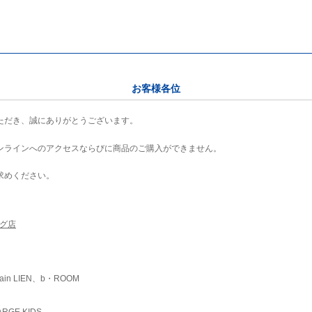
お客様各位
ただき、誠にありがとうございます。
ンラインへのアクセスならびに商品のご購入ができません。
求めください。
ング店
ain LIEN、b・ROOM
RGE KIDS