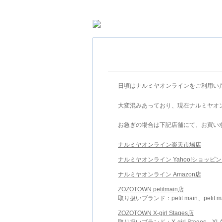
日頃はナルミヤオンラインをご利用い
大変混みあっており、現在ナルミヤオ
お急ぎの場合は下記店舗にて、お買い
ナルミヤオンライン楽天市場店
ナルミヤオンライン Yahoo!ショッピ
ナルミヤオンライン Amazon店
ZOZOTOWN petitmain店
取り扱いブランド：petit main、petit m
ZOZOTOWN X-girl Stages店
取り扱いブランド：X-girl Stages、XLA