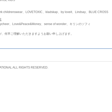
childrenswear、LOVETOXIC、kladskap、by loveit、Lindsay、BLUE CROSS
店
ycheer、Love&Peace&Money、sense of wonder、キリンのソフィ
が、何卒ご理解いただきますようお願い申し上げます。