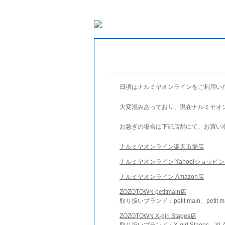
日頃はナルミヤオンラインをご利用い
大変混みあっており、現在ナルミヤオ
お急ぎの場合は下記店舗にて、お買い
ナルミヤオンライン楽天市場店
ナルミヤオンライン Yahoo!ショッピ
ナルミヤオンライン Amazon店
ZOZOTOWN petitmain店
取り扱いブランド：petit main、petit m
ZOZOTOWN X-girl Stages店
取り扱いブランド：X-girl Stages、XLA