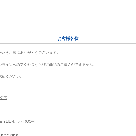
お客様各位
ただき、誠にありがとうございます。
ンラインへのアクセスならびに商品のご購入ができません。
求めください。
ング店
ain LIEN、b・ROOM
RGE KIDS