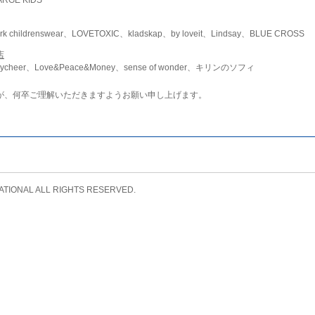
childrenswear、LOVETOXIC、kladskap、by loveit、Lindsay、BLUE CROSS
店
ycheer、Love&Peace&Money、sense of wonder、キリンのソフィ
が、何卒ご理解いただきますようお願い申し上げます。