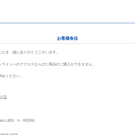
お客様各位
ただき、誠にありがとうございます。
ンラインへのアクセスならびに商品のご購入ができません。
求めください。
ング店
ain LIEN、b・ROOM
RGE KIDS