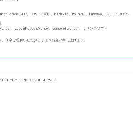
childrenswear、LOVETOXIC、kladskap、by loveit、Lindsay、BLUE CROSS
店
ycheer、Love&Peace&Money、sense of wonder、キリンのソフィ
が、何卒ご理解いただきますようお願い申し上げます。