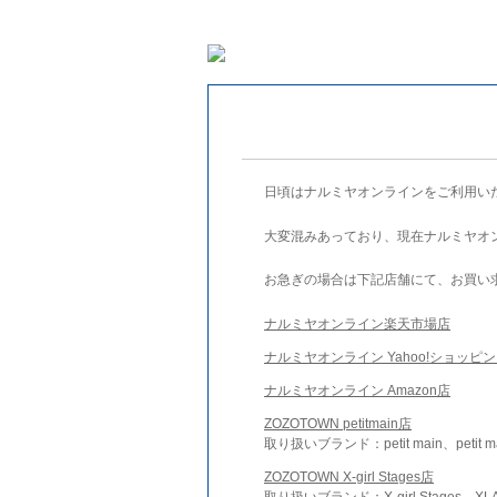
日頃はナルミヤオンラインをご利用い
大変混みあっており、現在ナルミヤオ
お急ぎの場合は下記店舗にて、お買い
ナルミヤオンライン楽天市場店
ナルミヤオンライン Yahoo!ショッピ
ナルミヤオンライン Amazon店
ZOZOTOWN petitmain店
取り扱いブランド：petit main、petit m
ZOZOTOWN X-girl Stages店
取り扱いブランド：X-girl Stages、XLA