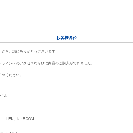
お客様各位
ただき、誠にありがとうございます。
ンラインへのアクセスならびに商品のご購入ができません。
求めください。
ング店
ain LIEN、b・ROOM
RGE KIDS