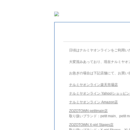
日頃はナルミヤオンラインをご利用い
大変混みあっており、現在ナルミヤオ
お急ぎの場合は下記店舗にて、お買い
ナルミヤオンライン楽天市場店
ナルミヤオンライン Yahoo!ショッピ
ナルミヤオンライン Amazon店
ZOZOTOWN petitmain店
取り扱いブランド：petit main、petit m
ZOZOTOWN X-girl Stages店
取り扱いブランド：X-girl Stages、XLA