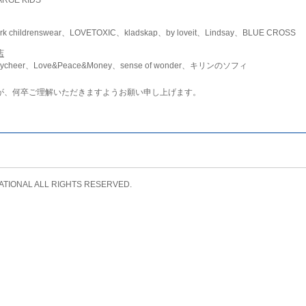
childrenswear、LOVETOXIC、kladskap、by loveit、Lindsay、BLUE CROSS
店
ycheer、Love&Peace&Money、sense of wonder、キリンのソフィ
が、何卒ご理解いただきますようお願い申し上げます。