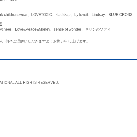
childrenswear、LOVETOXIC、kladskap、by loveit、Lindsay、BLUE CROSS
店
ycheer、Love&Peace&Money、sense of wonder、キリンのソフィ
が、何卒ご理解いただきますようお願い申し上げます。