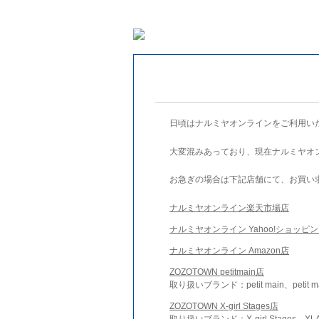
日頃はナルミヤオンラインをご利用い
大変混みあっており、現在ナルミヤオ
お急ぎの場合は下記店舗にて、お買い
ナルミヤオンライン楽天市場店
ナルミヤオンライン Yahoo!ショッピ
ナルミヤオンライン Amazon店
ZOZOTOWN petitmain店
取り扱いブランド：petit main、petit m
ZOZOTOWN X-girl Stages店
取り扱いブランド：X-girl Stages、XLA