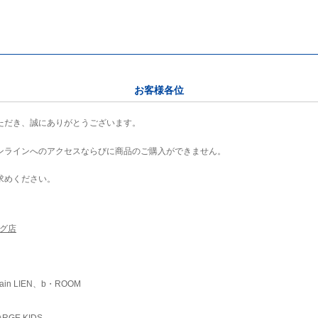
お客様各位
ただき、誠にありがとうございます。
ンラインへのアクセスならびに商品のご購入ができません。
求めください。
ング店
ain LIEN、b・ROOM
RGE KIDS