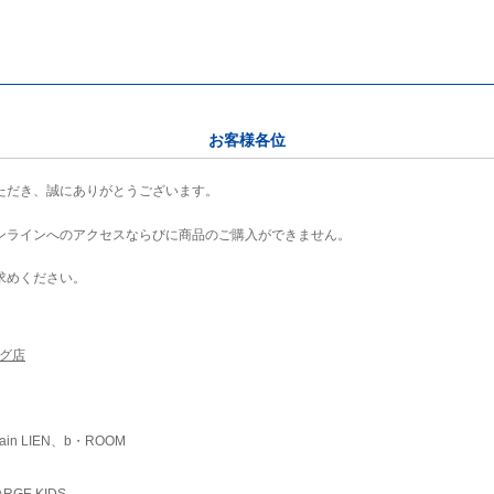
お客様各位
ただき、誠にありがとうございます。
ンラインへのアクセスならびに商品のご購入ができません。
求めください。
ング店
ain LIEN、b・ROOM
RGE KIDS