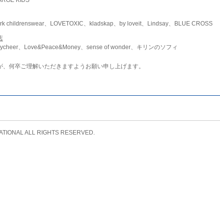
childrenswear、LOVETOXIC、kladskap、by loveit、Lindsay、BLUE CROSS
店
ycheer、Love&Peace&Money、sense of wonder、キリンのソフィ
が、何卒ご理解いただきますようお願い申し上げます。