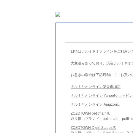
日頃はナルミヤオンラインをご利用い
大変混みあっており、現在ナルミヤオ
お急ぎの場合は下記店舗にて、お買い
ナルミヤオンライン楽天市場店
ナルミヤオンライン Yahoo!ショッピ
ナルミヤオンライン Amazon店
ZOZOTOWN petitmain店
取り扱いブランド：petit main、petit m
ZOZOTOWN X-girl Stages店
取り扱いブランド：X-girl Stages、XLA