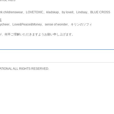
childrenswear、LOVETOXIC、kladskap、by loveit、Lindsay、BLUE CROSS
店
ycheer、Love&Peace&Money、sense of wonder、キリンのソフィ
が、何卒ご理解いただきますようお願い申し上げます。