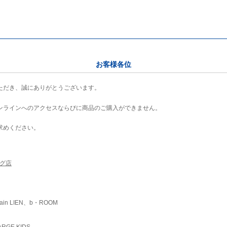
お客様各位
ただき、誠にありがとうございます。
ンラインへのアクセスならびに商品のご購入ができません。
求めください。
ング店
ain LIEN、b・ROOM
RGE KIDS