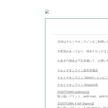
日頃はナルミヤオンラインをご利用い
大変混みあっており、現在ナルミヤオ
お急ぎの場合は下記店舗にて、お買い
ナルミヤオンライン楽天市場店
ナルミヤオンライン Yahoo!ショッピ
ナルミヤオンライン Amazon店
ZOZOTOWN petitmain店
取り扱いブランド：petit main、petit m
ZOZOTOWN X-girl Stages店
取り扱いブランド：X-girl Stages、XLA