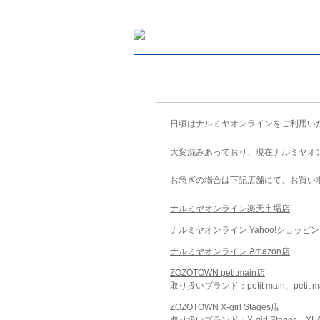
日頃はナルミヤオンラインをご利用い
大変混みあっており、現在ナルミヤオ
お急ぎの場合は下記店舗にて、お買い
ナルミヤオンライン楽天市場店
ナルミヤオンライン Yahoo!ショッピ
ナルミヤオンライン Amazon店
ZOZOTOWN petitmain店
取り扱いブランド：petit main、petit m
ZOZOTOWN X-girl Stages店
取り扱いブランド：X-girl Stages、XLA