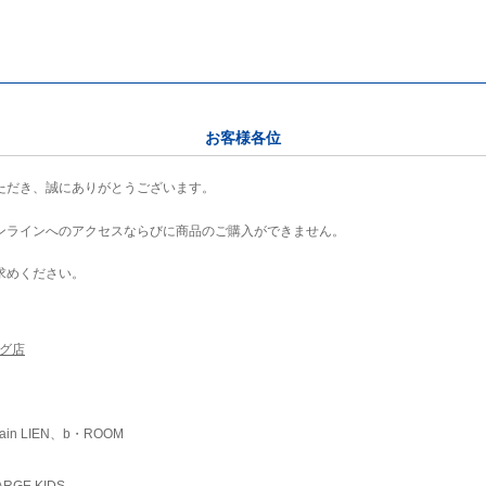
お客様各位
ただき、誠にありがとうございます。
ンラインへのアクセスならびに商品のご購入ができません。
求めください。
ング店
ain LIEN、b・ROOM
RGE KIDS