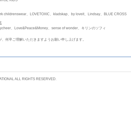
childrenswear、LOVETOXIC、kladskap、by loveit、Lindsay、BLUE CROSS
店
ycheer、Love&Peace&Money、sense of wonder、キリンのソフィ
が、何卒ご理解いただきますようお願い申し上げます。