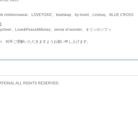
childrenswear、LOVETOXIC、kladskap、by loveit、Lindsay、BLUE CROSS
店
ycheer、Love&Peace&Money、sense of wonder、キリンのソフィ
が、何卒ご理解いただきますようお願い申し上げます。