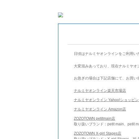
日頃はナルミヤオンラインをご利用い
大変混みあっており、現在ナルミヤオ
お急ぎの場合は下記店舗にて、お買い
ナルミヤオンライン楽天市場店
ナルミヤオンライン Yahoo!ショッピ
ナルミヤオンライン Amazon店
ZOZOTOWN petitmain店
取り扱いブランド：petit main、petit m
ZOZOTOWN X-girl Stages店
取り扱いブランド：X-girl Stages、XLA