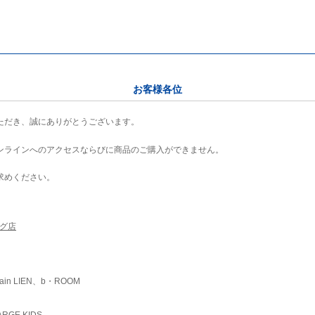
お客様各位
ただき、誠にありがとうございます。
ンラインへのアクセスならびに商品のご購入ができません。
求めください。
ング店
ain LIEN、b・ROOM
RGE KIDS