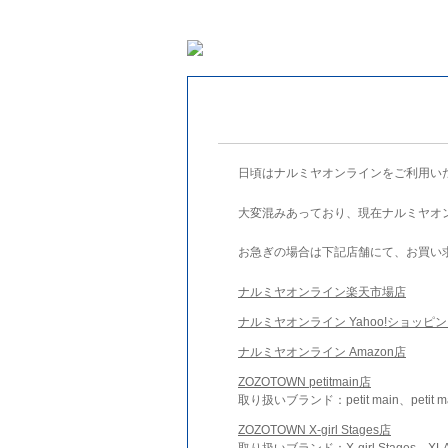
日頃はナルミヤオンラインをご利用い
大変混みあっており、現在ナルミヤオ
お急ぎの場合は下記店舗にて、お買い
ナルミヤオンライン楽天市場店
ナルミヤオンライン Yahoo!ショッピ
ナルミヤオンライン Amazon店
ZOZOTOWN petitmain店
取り扱いブランド：petit main、petit m
ZOZOTOWN X-girl Stages店
取り扱いブランド：X-girl Stages、XLA