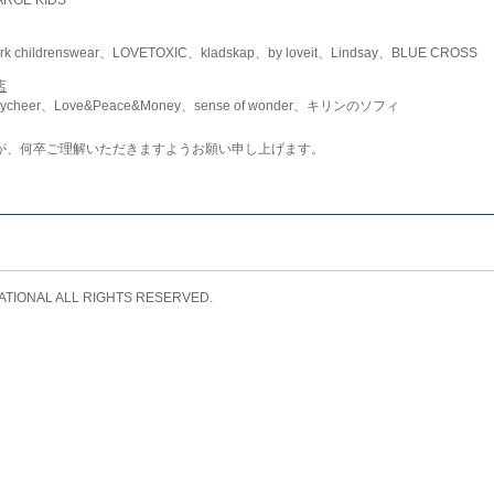
childrenswear、LOVETOXIC、kladskap、by loveit、Lindsay、BLUE CROSS
店
ycheer、Love&Peace&Money、sense of wonder、キリンのソフィ
が、何卒ご理解いただきますようお願い申し上げます。