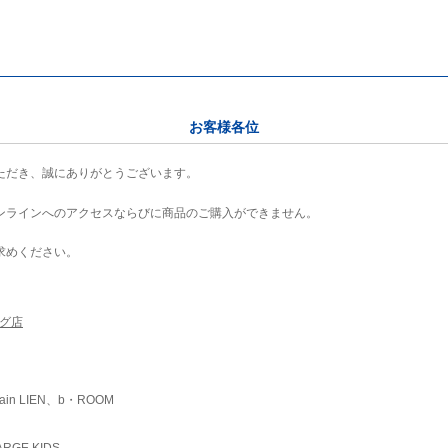
お客様各位
ただき、誠にありがとうございます。
ンラインへのアクセスならびに商品のご購入ができません。
求めください。
ング店
ain LIEN、b・ROOM
RGE KIDS