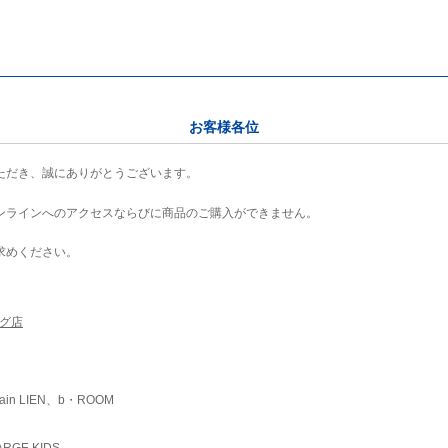
お客様各位
ただき、誠にありがとうございます。
ンラインへのアクセスならびに商品のご購入ができません。
求めください。
ング店
ain LIEN、b・ROOM
RGE KIDS