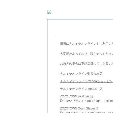
日頃はナルミヤオンラインをご利用い
大変混みあっており、現在ナルミヤオ
お急ぎの場合は下記店舗にて、お買い
ナルミヤオンライン楽天市場店
ナルミヤオンライン Yahoo!ショッピ
ナルミヤオンライン Amazon店
ZOZOTOWN petitmain店
取り扱いブランド：petit main、petit m
ZOZOTOWN X-girl Stages店
取り扱いブランド：X-girl Stages、XLA