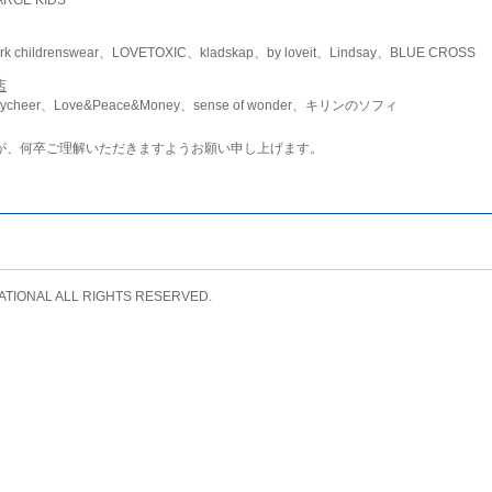
childrenswear、LOVETOXIC、kladskap、by loveit、Lindsay、BLUE CROSS
店
ycheer、Love&Peace&Money、sense of wonder、キリンのソフィ
が、何卒ご理解いただきますようお願い申し上げます。