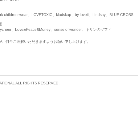
childrenswear、LOVETOXIC、kladskap、by loveit、Lindsay、BLUE CROSS
店
ycheer、Love&Peace&Money、sense of wonder、キリンのソフィ
が、何卒ご理解いただきますようお願い申し上げます。