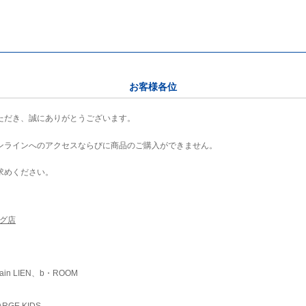
お客様各位
ただき、誠にありがとうございます。
ンラインへのアクセスならびに商品のご購入ができません。
求めください。
ング店
ain LIEN、b・ROOM
RGE KIDS