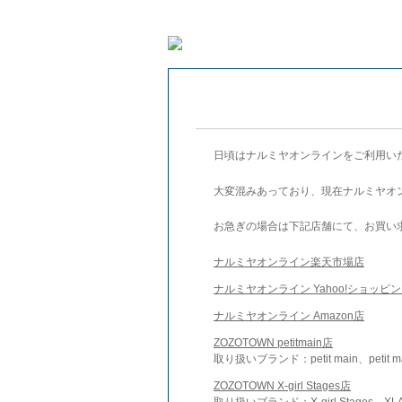
日頃はナルミヤオンラインをご利用い
大変混みあっており、現在ナルミヤオ
お急ぎの場合は下記店舗にて、お買い
ナルミヤオンライン楽天市場店
ナルミヤオンライン Yahoo!ショッピ
ナルミヤオンライン Amazon店
ZOZOTOWN petitmain店
取り扱いブランド：petit main、petit m
ZOZOTOWN X-girl Stages店
取り扱いブランド：X-girl Stages、XLA