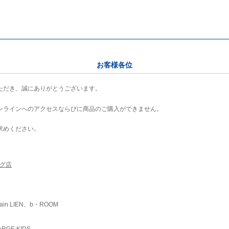
お客様各位
ただき、誠にありがとうございます。
ンラインへのアクセスならびに商品のご購入ができません。
求めください。
ング店
ain LIEN、b・ROOM
RGE KIDS