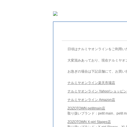
日頃はナルミヤオンラインをご利用い
大変混みあっており、現在ナルミヤオ
お急ぎの場合は下記店舗にて、お買い
ナルミヤオンライン楽天市場店
ナルミヤオンライン Yahoo!ショッピ
ナルミヤオンライン Amazon店
ZOZOTOWN petitmain店
取り扱いブランド：petit main、petit m
ZOZOTOWN X-girl Stages店
取り扱いブランド：X-girl Stages、XLA