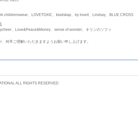
childrenswear、LOVETOXIC、kladskap、by loveit、Lindsay、BLUE CROSS
店
ycheer、Love&Peace&Money、sense of wonder、キリンのソフィ
が、何卒ご理解いただきますようお願い申し上げます。