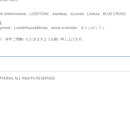
childrenswear、LOVETOXIC、kladskap、by loveit、Lindsay、BLUE CROSS
店
ycheer、Love&Peace&Money、sense of wonder、キリンのソフィ
が、何卒ご理解いただきますようお願い申し上げます。