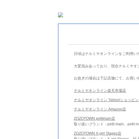
日頃はナルミヤオンラインをご利用い
大変混みあっており、現在ナルミヤオ
お急ぎの場合は下記店舗にて、お買い
ナルミヤオンライン楽天市場店
ナルミヤオンライン Yahoo!ショッピ
ナルミヤオンライン Amazon店
ZOZOTOWN petitmain店
取り扱いブランド：petit main、petit m
ZOZOTOWN X-girl Stages店
取り扱いブランド：X-girl Stages、XLA