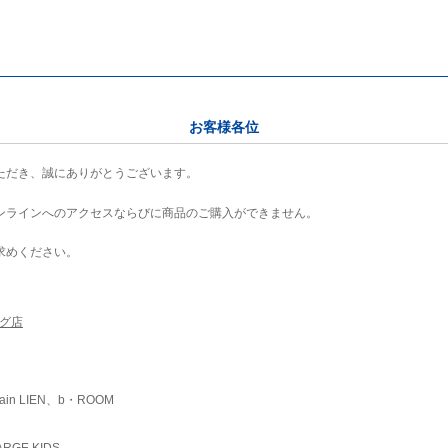
お客様各位
ただき、誠にありがとうございます。
ンラインへのアクセスならびに商品のご購入ができません。
求めください。
ング店
ain LIEN、b・ROOM
RGE KIDS