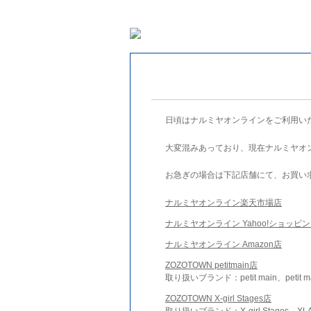
日頃はナルミヤオンラインをご利用い
大変混みあっており、現在ナルミヤオ
お急ぎの場合は下記店舗にて、お買い
ナルミヤオンライン楽天市場店
ナルミヤオンライン Yahoo!ショッピ
ナルミヤオンライン Amazon店
ZOZOTOWN petitmain店
取り扱いブランド：petit main、petit m
ZOZOTOWN X-girl Stages店
取り扱いブランド：X-girl Stages、XLA