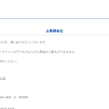
お客様各位
ただき、誠にありがとうございます。
ンラインへのアクセスならびに商品のご購入ができません。
求めください。
ング店
ain LIEN、b・ROOM
RGE KIDS