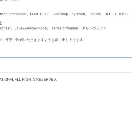
childrenswear、LOVETOXIC、kladskap、by loveit、Lindsay、BLUE CROSS
店
ycheer、Love&Peace&Money、sense of wonder、キリンのソフィ
が、何卒ご理解いただきますようお願い申し上げます。