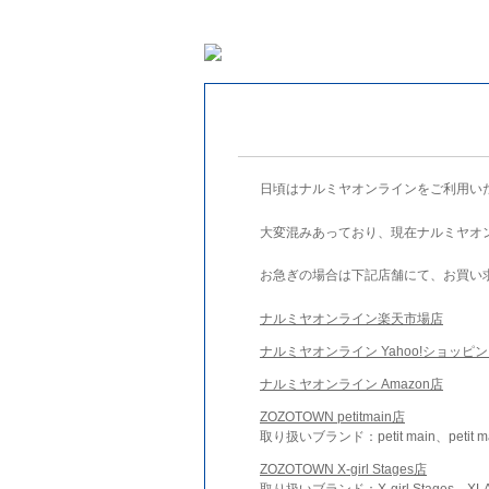
日頃はナルミヤオンラインをご利用い
大変混みあっており、現在ナルミヤオ
お急ぎの場合は下記店舗にて、お買い
ナルミヤオンライン楽天市場店
ナルミヤオンライン Yahoo!ショッピ
ナルミヤオンライン Amazon店
ZOZOTOWN petitmain店
取り扱いブランド：petit main、petit m
ZOZOTOWN X-girl Stages店
取り扱いブランド：X-girl Stages、XLA