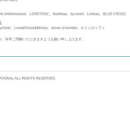
childrenswear、LOVETOXIC、kladskap、by loveit、Lindsay、BLUE CROSS
店
ycheer、Love&Peace&Money、sense of wonder、キリンのソフィ
が、何卒ご理解いただきますようお願い申し上げます。