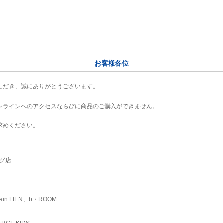
お客様各位
ただき、誠にありがとうございます。
ンラインへのアクセスならびに商品のご購入ができません。
求めください。
ング店
ain LIEN、b・ROOM
RGE KIDS