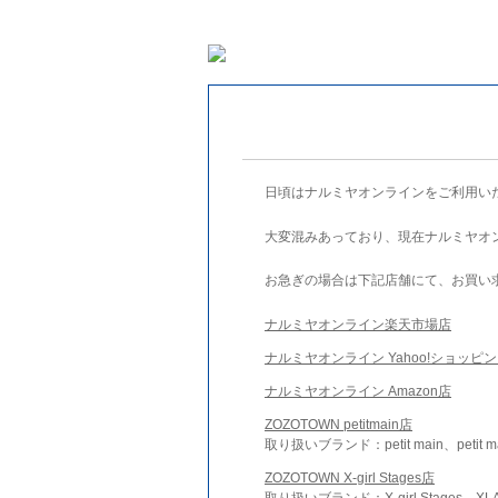
日頃はナルミヤオンラインをご利用い
大変混みあっており、現在ナルミヤオ
お急ぎの場合は下記店舗にて、お買い
ナルミヤオンライン楽天市場店
ナルミヤオンライン Yahoo!ショッピ
ナルミヤオンライン Amazon店
ZOZOTOWN petitmain店
取り扱いブランド：petit main、petit m
ZOZOTOWN X-girl Stages店
取り扱いブランド：X-girl Stages、XLA