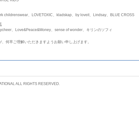
childrenswear、LOVETOXIC、kladskap、by loveit、Lindsay、BLUE CROSS
店
ycheer、Love&Peace&Money、sense of wonder、キリンのソフィ
が、何卒ご理解いただきますようお願い申し上げます。