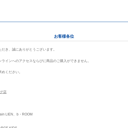
お客様各位
ただき、誠にありがとうございます。
ンラインへのアクセスならびに商品のご購入ができません。
求めください。
ング店
ain LIEN、b・ROOM
RGE KIDS