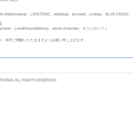
childrenswear、LOVETOXIC、kladskap、by loveit、Lindsay、BLUE CROSS
店
ycheer、Love&Peace&Money、sense of wonder、キリンのソフィ
が、何卒ご理解いただきますようお願い申し上げます。