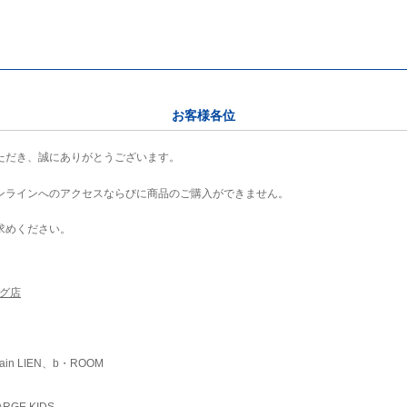
お客様各位
ただき、誠にありがとうございます。
ンラインへのアクセスならびに商品のご購入ができません。
求めください。
ング店
ain LIEN、b・ROOM
RGE KIDS