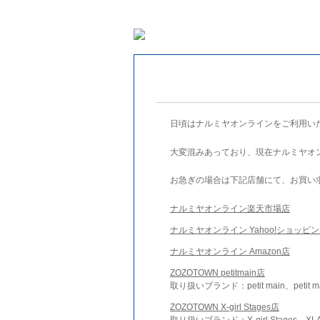
日頃はナルミヤオンラインをご利用い
大変混みあっており、現在ナルミヤオ
お急ぎの場合は下記店舗にて、お買い
ナルミヤオンライン楽天市場店
ナルミヤオンライン Yahoo!ショッピ
ナルミヤオンライン Amazon店
ZOZOTOWN petitmain店
取り扱いブランド：petit main、petit m
ZOZOTOWN X-girl Stages店
取り扱いブランド：X-girl Stages、XLA